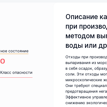
Описание ка
при произво
методом вы
воды или др
тное состояние
Отходы при произво
0
выпаривания из морс
в себя осадок, обра
Класс опасности
соли. Эти отходы мо
микроскопические жи
Они требуют специал
предотвращения нега
Эффективное управл
снижению экологичес