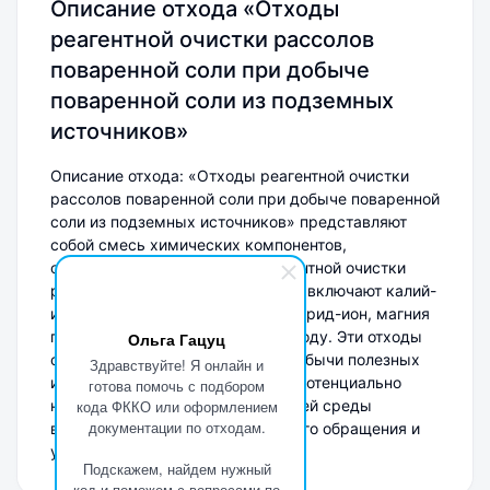
Описание отхода «Отходы
реагентной очистки рассолов
поваренной соли при добыче
поваренной соли из подземных
источников»
Описание отхода: «Отходы реагентной очистки
рассолов поваренной соли при добыче поваренной
соли из подземных источников» представляют
собой смесь химических компонентов,
образующихся в процессе реагентной очистки
рассолов. Основные компоненты включают калий-
ион, сульфат-ион, натрий-ион, хлорид-ион, магния
гидроксид, кальция карбонат и воду. Эти отходы
Ольга Гацуц
относятся к категории отходов добычи полезных
Здравствуйте! Я онлайн и
ископаемых и могут содержать потенциально
готова помочь с подбором
неблагоприятные для окружающей среды
кода ФККО или оформлением
документации по отходам.
вещества, что требует аккуратного обращения и
утилизации.
Подскажем, найдем нужный
код и поможем с вопросами по