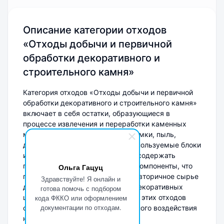
Описание категории отходов
«Отходы добычи и первичной
обработки декоративного и
строительного камня»
Категория отходов «Отходы добычи и первичной
обработки декоративного и строительного камня»
включает в себя остатки, образующиеся в
процессе извлечения и переработки каменных
материалов. Это могут быть обломки, пыль,
дробленая порода, а также неиспользуемые блоки
и заготовки. Такие отходы могут содержать
природные минералы и ценные компоненты, что
Ольга Гацуц
позволяет рассматривать их как вторичное сырье
Здравствуйте! Я онлайн и
для различных строительных и декоративных
готова помочь с подбором
целей. Утилизация и переработка этих отходов
кода ФККО или оформлением
документации по отходам.
способствуют снижению негативного воздействия
на окружающую среду.