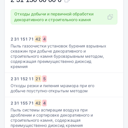
Отходы добычи и первичной обработки
декоративного и строительного камня
2
31
151
71
42
4
Пыль газоочистки установок бурения взрывных
скважин при добыче декоративного и
строительного камня буровзрывным методом,
содержащая преимущественно диоксид
кремния
2
31
152
11
21
5
Отходы резки и пиления мрамора при его
добыче поуступно-открытым методом
2
31
155
71
42
4
Пыль системы аспирации воздуха при
дроблении и сортировке декоративного и
строительного камня, содержащая
преимущественно диоксид кремния