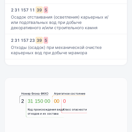
2
31
157
11
39
5
Осадок отстаивания (осветления) карьерных и/
или подотвальных вод при добыче
декоративного и/или строительного камня
2
31
157
23
39
5
Отходы (осадок) при механической очистке
карьерных вод при добыче мрамора
Номер блока ФККО
Агрегатное состояние
2
31 150 00
00
0
Код происхождения вида
Класс опасности
отходов и их состава