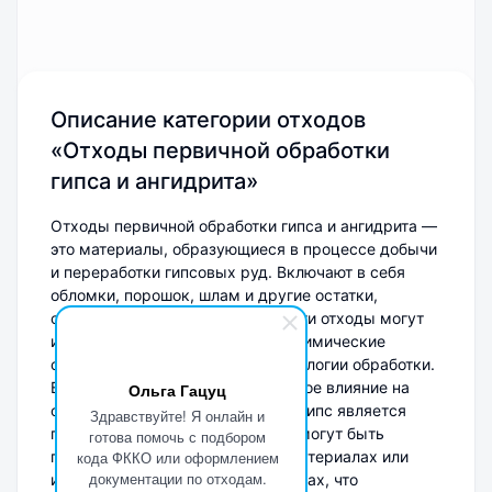
Описание категории отходов
«Отходы первичной обработки
гипса и ангидрита»
Отходы первичной обработки гипса и ангидрита —
это материалы, образующиеся в процессе добычи
и переработки гипсовых руд. Включают в себя
обломки, порошок, шлам и другие остатки,
содержащие сульфат кальция. Эти отходы могут
иметь различные физические и химические
свойства, в зависимости от технологии обработки.
Важно учитывать их потенциальное влияние на
Ольга Гацуц
окружающую среду. Поскольку гипс является
Здравствуйте! Я онлайн и
природным минералом, отходы могут быть
готова помочь с подбором
переработаны в строительных материалах или
кода ФККО или оформлением
документации по отходам.
использованы в земельных работах, что