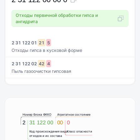
Отходы первичной обработки гипса и
ангидрита
2
31
122
01
21
5
Отходы гипса в кусковой форме
2
31
122
02
42
4
Пыль газоочистки гипсовая
Номер блока ФККО
Агрегатное состояние
2
31 122 00
00
0
Код происхождения вида
Класс опасности
отходов и их состава