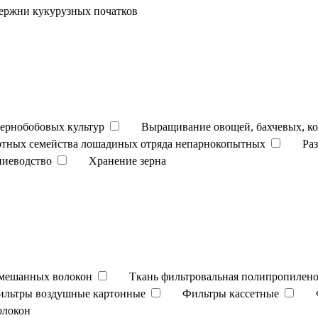
ержни кукурузных початков
ернобобовых культур
Выращивание овощей, бахчевых, к
отных семейства лошадиных отряда непарнокопытных
Ра
ниеводство
Хранение зерна
смешанных волокон
Ткань фильтровальная полипропилено
ильтры воздушные картонные
Фильтры кассетные
олокон