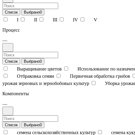
Список
Выбрано
0
I
II
III
IV
V
Процесс
—
Список
Выбрано
0
Выращивание цветов
Использование по назначен
Отбраковка семян
Первичная обработка грибов
урожая зерновых и зернобобовых культур
Уборка урожая
Компоненты
—
Список
Выбрано
0
семена сельскохозяйственных культур
семена кук