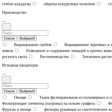
стебли кукурузы
обертка кукурузных початков
ст
Производство
—
Список
Выбрано
0
Выращивание грибов
Выращивание зерновых и з
земель
Разведение и содержание лошадей и прочих жив
рогатого скота
Растениеводство
Тепличное расте
Исходная продукция
—
Список
Выбрано
0
Овощи
Ткань фильтровальная из полимерных и 
Фильтрующие элементы (патроны) на основе графита
Ф
Фрукты и овощи
фильтры рукавные из синтетических в