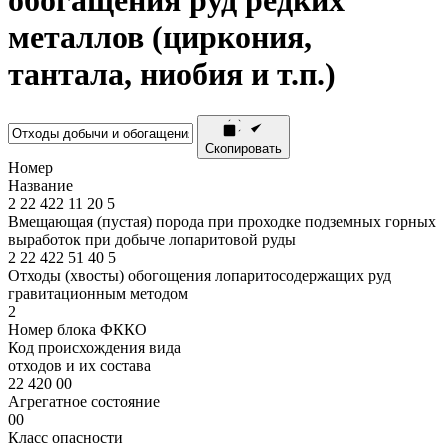
обогащения руд редких
металлов (циркония,
тантала, ниобия и т.п.)
Скопировать
Номер
Название
2
22
422
11
20
5
Вмещающая (пустая) порода при проходке подземных горных
выработок при добыче лопаритовой руды
2
22
422
51
40
5
Отходы (хвосты) обогощения лопаритосодержащих руд
гравитационным методом
2
Номер блока ФККО
Код происхождения вида
отходов и их состава
22 420 00
Агрегатное состояние
00
Класс опасности