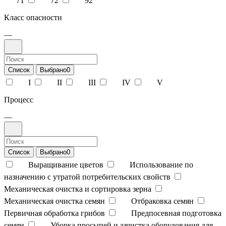
71
72
92
Класс опасности
—
Список
Выбрано
0
I
II
III
IV
V
Процесс
—
Список
Выбрано
0
Выращивание цветов
Использование по
назначению с утратой потребительских свойств
Механическая очистка и сортировка зерна
Механическая очистка семян
Отбраковка семян
Первичная обработка грибов
Предпосевная подготовка
семян
Уборка просыпей и зачистка оборудования для