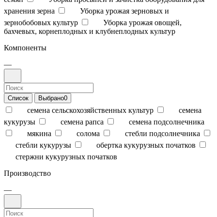
хранения зерна
Уборка урожая зерновых и
зернобобовых культур
Уборка урожая овощей,
бахчевых, корнеплодных и клубнеплодных культур
Компоненты
—
Список
Выбрано
0
семена сельскохозяйственных культур
семена
кукурузы
семена рапса
семена подсолнечника
мякина
солома
стебли подсолнечника
стебли кукурузы
обертка кукурузных початков
стержни кукурузных початков
Производство
—