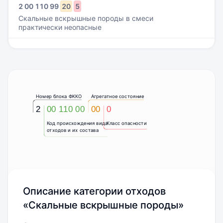
2
00
110
99
20
5
Скальные вскрышные породы в смеси
практически неопасные
Номер блока ФККО
Агрегатное состояние
2
00 110 00
00
0
Код происхождения вида
Класс опасности
отходов и их состава
Описание категории отходов
«Скальные вскрышные породы»