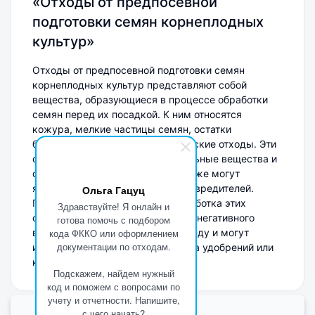
«Отходы от предпосевной
подготовки семян корнеплодных
культур»
Отходы от предпосевной подготовки семян
корнеплодных культур представляют собой
вещества, образующиеся в процессе обработки
семян перед их посадкой. К ним относятся
кожура, мелкие частицы семян, остатки
биоматериала и другие органические отходы. Эти
отходы могут содержать питательные вещества и
органические соединения, но также могут
являться источником болезней и вредителей.
Ольга Гацуц
Правильная утилизация и переработка этих
Здравствуйте! Я онлайн и
отходов способствуют снижению негативного
готова помочь с подбором
воздействия на окружающую среду и могут
кода ФККО или оформлением
документации по отходам.
использоваться для производства удобрений или
кормов для животных.
Подскажем, найдем нужный
код и поможем с вопросами по
учету и отчетности. Напишите,
с чего начать?